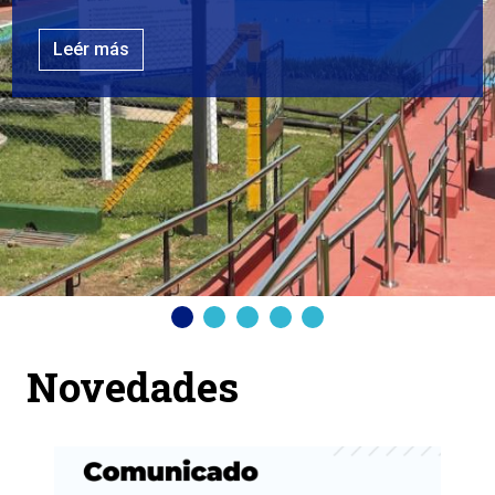
Leér más
Anterior
Siguiente
Novedades