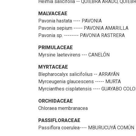
Heimia salicifolia -- QUIEBRA ARADO, QUIE
MALVACEAE
Pavonia hastata ---- PAVONIA
Pavonia sepium ----- PAVONIA AMARILLA
Pavonia sp. -------- PAVONIA RASTRERA
PRIMULACEAE
Myrsine laetevirens --- CANELÓN
MYRTACEAE
Blepharocalyx salicifolius -- ARRAYÁN
Myrceugenia glaucescens ----- MURTA
Myrcianthes cisplatensis ---- GUAYABO CO
ORCHIDACEAE
Chloraea membranacea
PASSIFLORACEAE
Passiflora coerulea---- MBURUCUYÁ COMÚN