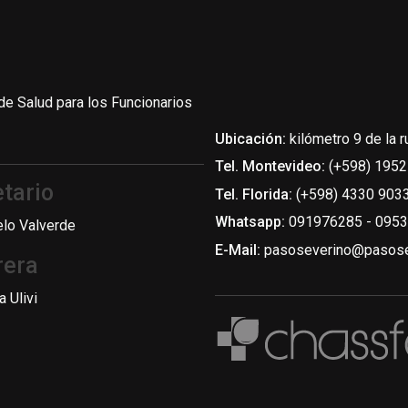
de Salud para los Funcionarios
Ubicación:
kilómetro 9 de la r
Tel. Montevideo:
(+598) 1952
tario
Tel. Florida:
(+598) 4330 9033
Whatsapp:
091976285 - 095
elo Valverde
E-Mail:
pasoseverino@pasose
rera
a Ulivi