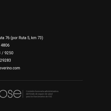
uta 76 (por Ruta 5, km 73)
 4806
 / 9250
329283
verino.com